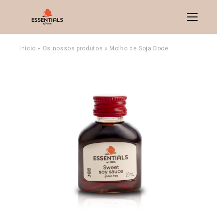
Menu
Início
»
Os nossos produtos
»
Molho de Soja Doce