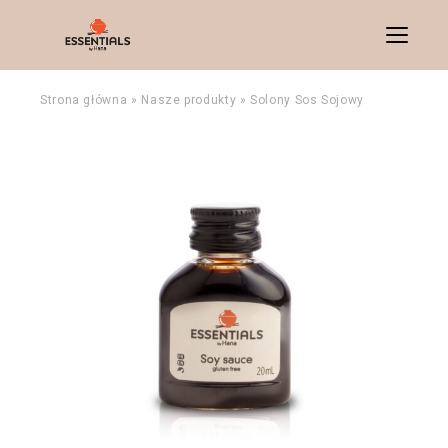
Menu
Strona główna
»
Nasze produkty
»
Solony Sos Sojowy