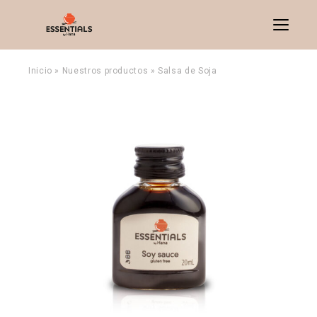
Menu
Inicio
»
Nuestros productos
»
Salsa de Soja