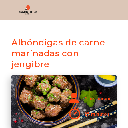
Menu
Albóndigas de carne
marinadas con
jengibre
4 personas
25 minutos