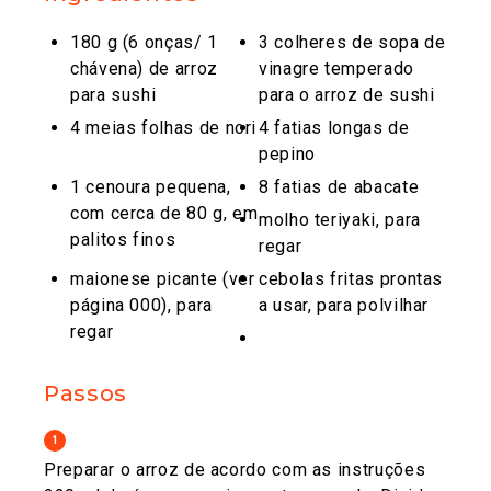
180 g (6 onças/ 1
3 colheres de sopa de
chávena) de arroz
vinagre temperado
para sushi
para o arroz de sushi
4 meias folhas de nori
4 fatias longas de
pepino
1 cenoura pequena,
8 fatias de abacate
com cerca de 80 g, em
molho teriyaki, para
palitos finos
regar
maionese picante (ver
cebolas fritas prontas
página 000), para
a usar, para polvilhar
regar
Passos
1
Preparar o arroz de acordo com as instruções