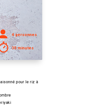
4 personnes
35 minutes
aisonné pour le riz à
combre
eriyaki