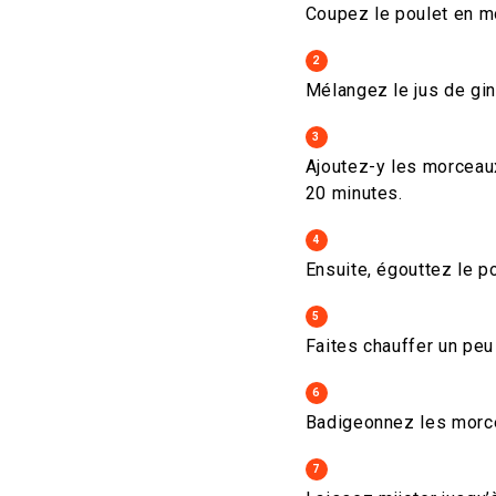
Coupez le poulet en m
2
Mélangez le jus de gin
3
Ajoutez-y les morceaux
20 minutes.
4
Ensuite, égouttez le p
5
Faites chauffer un peu
6
Badigeonnez les morce
7