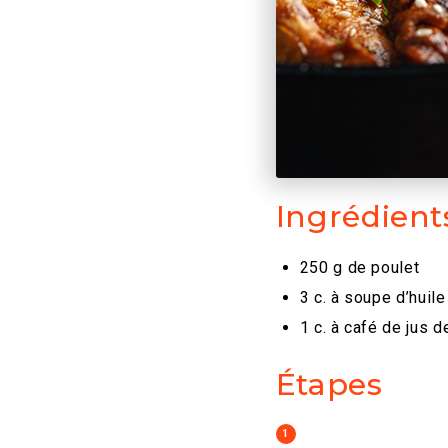
Ingrédient
250 g de poulet
3 c. à soupe d’hui
1 c. à café de jus 
Étapes
1