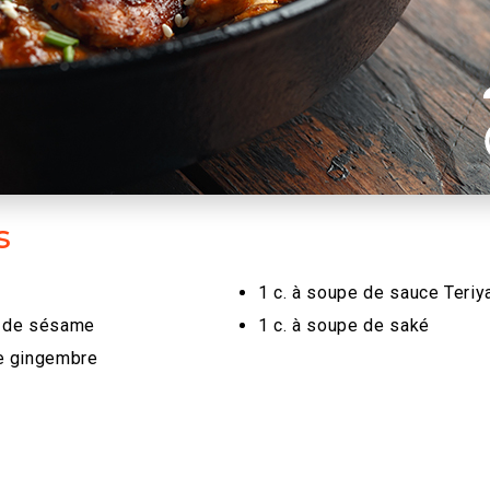
s
1 c. à soupe de sauce Teriy
le de sésame
1 c. à soupe de saké
de gingembre