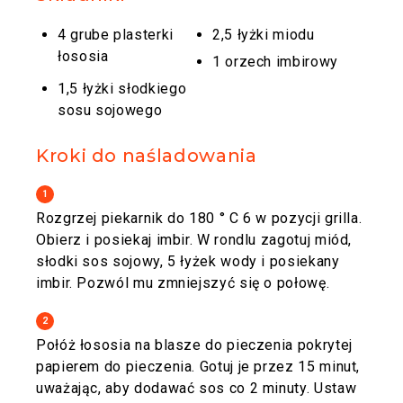
4 grube plasterki
2,5 łyżki miodu
łososia
1 orzech imbirowy
1,5 łyżki słodkiego
sosu sojowego
Kroki do naśladowania
1
Rozgrzej piekarnik do 180 ° C 6 w pozycji grilla.
Obierz i posiekaj imbir. W rondlu zagotuj miód,
słodki sos sojowy, 5 łyżek wody i posiekany
imbir. Pozwól mu zmniejszyć się o połowę.
2
Połóż łososia na blasze do pieczenia pokrytej
papierem do pieczenia. Gotuj je przez 15 minut,
uważając, aby dodawać sos co 2 minuty. Ustaw