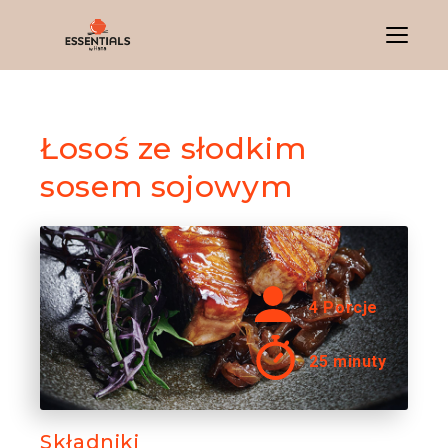
Menu
Łosoś ze słodkim
sosem sojowym
4 Porcje
25 minuty
Składniki