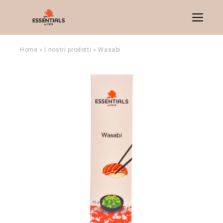
Menu
Home
»
I nostri prodotti
»
Wasabi