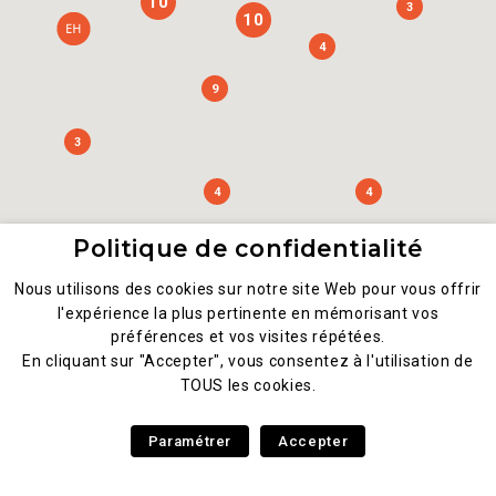
10
3
10
4
9
3
4
4
Politique de confidentialité
Nous utilisons des cookies sur notre site Web pour vous offrir
l'expérience la plus pertinente en mémorisant vos
2
préférences et vos visites répétées.
En cliquant sur "Accepter", vous consentez à l'utilisation de
TOUS les cookies.
Paramétrer
Accepter