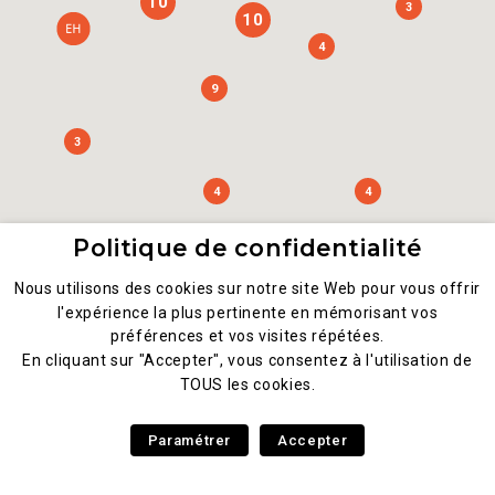
10
3
10
4
9
3
4
4
Politique de confidentialité
Nous utilisons des cookies sur notre site Web pour vous offrir
l'expérience la plus pertinente en mémorisant vos
2
préférences et vos visites répétées.
En cliquant sur "Accepter", vous consentez à l'utilisation de
TOUS les cookies.
Paramétrer
Accepter