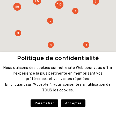
10
3
10
4
9
3
4
4
Politique de confidentialité
Nous utilisons des cookies sur notre site Web pour vous offrir
l'expérience la plus pertinente en mémorisant vos
2
préférences et vos visites répétées.
En cliquant sur "Accepter", vous consentez à l'utilisation de
TOUS les cookies.
Paramétrer
Accepter